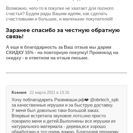
Выберите...
Возможно, чего-то в покупке не хватает для полного
счастья? Будем рады Вашим идеям, как сделать
счастливыми и больших, и маленьких покупателей!
Результатов на странице:
Заранее спасибо за честную обратную
20
связь!
А еще в благодарность за Ваш отзыв мы дарим
СКИДКУ 15% - на повторную покупку! Промокод на
Найти
скидку - в ответном на отзыв письме.
Ксения
22 марта 2021 в 13:16
Хочу поблагодарить Развиваши.рф❤️ @obrtech_spb
за качественные игрушки и за быструю доставку.
У меня был довольно таки большой заказ.
Впервые встретила звуковое лото,оно просто
покорило меня и детей.Выполнены все игрушки из
натурального материала - дерева,все хорошо
обработано,а это очень важно. Благодаря прочному