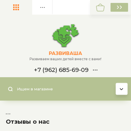
Назад
Домино
Личный кабинет
Сенсорные материалы
Главная
О компании
РАЗВИВАША
Конструкторы
Развиваем ваших детей вместе с вами!
Умные панели
Оплата
+7 (962) 685-69-09
Доставка
Рамки и вкладыши
Телефон
Политика обработки
Пазлы
персональных данных
+7 (962) 685-69-09
Классификаторы и сортеры
Контакты
Цена (руб.):
Отзывы о нас
Лото
Политика конфиденциальности