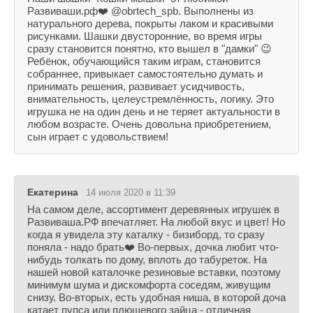
Развиваши.рф❤️ @obrtech_spb. Выполнены из
натурального дерева, покрыты лаком и красивыми
рисунками. Шашки двусторонние, во время игры
сразу становится понятно, кто вышел в "дамки" 😉
Ребёнок, обучающийся таким играм, становится
собраннее, привыкает самостоятельно думать и
принимать решения, развивает усидчивость,
внимательность, целеустремлённость, логику. Это
игрушка не на один день и не теряет актуальности в
любом возрасте. Очень довольна приобретением,
сын играет с удовольствием!
Екатерина
14 июля 2020 в 11:39
На самом деле, ассортимент деревянных игрушек в
Развиваша.РФ впечатляет. На любой вкус и цвет! Но
когда я увидела эту каталку - бизиборд, то сразу
поняла - надо брать❤️ Во-первых, дочка любит что-
нибудь толкать по дому, вплоть до табуреток. На
нашей новой каталочке резиновые вставки, поэтому
минимум шума и дискомфорта соседям, живущим
снизу. Во-вторых, есть удобная ниша, в которой доча
катает пупса или плюшевого зайца - отличная